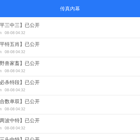
传真內幕
>【平三中三】已公开
m
08-08 04:32
>【平特五肖】已公开
m
08-08 04:32
>【野兽家畜】已公开
m
08-08 04:32
>【必杀特段】已公开
m
08-08 04:32
>【合数单双】已公开
m
08-08 04:32
>【两波中特】已公开
m
08-08 04:32
>【三头中特】已公开