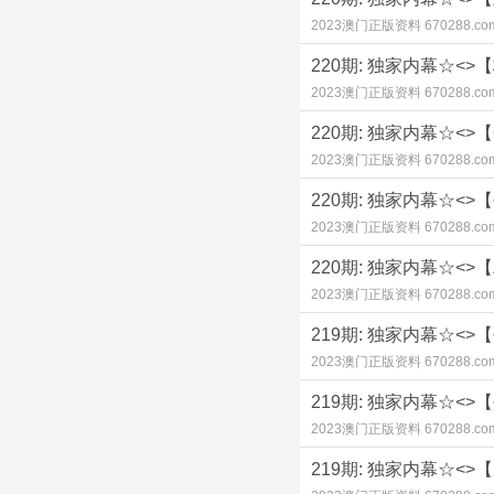
2023澳门正版资料 670288.co
220期: 独家内幕☆<
2023澳门正版资料 670288.co
220期: 独家内幕☆<>
2023澳门正版资料 670288.co
220期: 独家内幕☆<
2023澳门正版资料 670288.co
220期: 独家内幕☆<
2023澳门正版资料 670288.co
219期: 独家内幕☆<
2023澳门正版资料 670288.co
219期: 独家内幕☆<
2023澳门正版资料 670288.co
219期: 独家内幕☆<