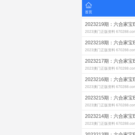
首页
2023219期：六合家宝
2023澳门正版资料 670288.co
2023218期：六合家宝
2023澳门正版资料 670288.co
2023217期：六合家宝
2023澳门正版资料 670288.co
2023216期：六合家宝
2023澳门正版资料 670288.co
2023215期：六合家宝
2023澳门正版资料 670288.co
2023214期：六合家宝
2023澳门正版资料 670288.co
2023213期：六合家宝