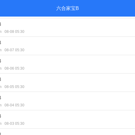
六合家宝B
B
m
08-08 05:30
B
m
08-07 05:30
B
m
08-06 05:30
B
m
08-05 05:30
B
m
08-04 05:30
B
m
08-03 05:30
B