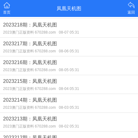
凤凰天机图
首页
返回
2023218期：凤凰天机图
2023澳门正版资料 670288.com
08-07 05:31
2023217期：凤凰天机图
2023澳门正版资料 670288.com
08-06 05:31
2023216期：凤凰天机图
2023澳门正版资料 670288.com
08-05 05:31
2023215期：凤凰天机图
2023澳门正版资料 670288.com
08-04 05:31
2023214期：凤凰天机图
2023澳门正版资料 670288.com
08-03 05:31
2023213期：凤凰天机图
2023澳门正版资料 670288.com
08-02 05:31
2023212期：凤凰天机图