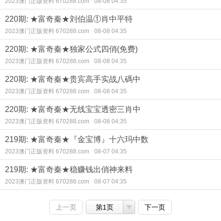
2023澳门正版资料 670288.com
08-08 04:35
220期: ★富奇秦★刘伯温①肖中平特
2023澳门正版资料 670288.com
08-08 04:35
220期: ★富奇秦★独家公式四俏(免费)
2023澳门正版资料 670288.com
08-08 04:35
220期: ★富奇秦★贵宾高手实战八碼中
2023澳门正版资料 670288.com
08-08 04:35
220期: ★富奇秦★无线宝宝透密三肖中
2023澳门正版资料 670288.com
08-08 04:35
219期: ★富奇秦★『金宝博』十六玛中数
2023澳门正版资料 670288.com
08-07 04:35
219期: ★富奇秦★稳赚钱出俏神来料
2023澳门正版资料 670288.com
08-07 04:35
上一页
第1页
下一页