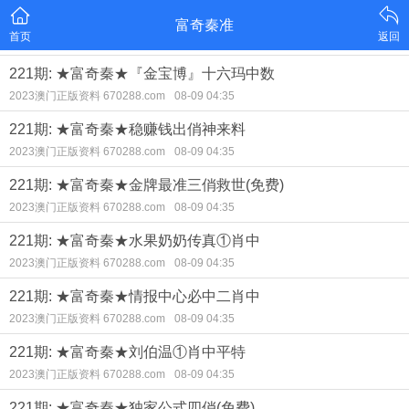
富奇秦准
首页
返回
221期: ★富奇秦★『金宝博』十六玛中数
2023澳门正版资料 670288.com
08-09 04:35
221期: ★富奇秦★稳赚钱出俏神来料
2023澳门正版资料 670288.com
08-09 04:35
221期: ★富奇秦★金牌最准三俏救世(免费)
2023澳门正版资料 670288.com
08-09 04:35
221期: ★富奇秦★水果奶奶传真①肖中
2023澳门正版资料 670288.com
08-09 04:35
221期: ★富奇秦★情报中心必中二肖中
2023澳门正版资料 670288.com
08-09 04:35
221期: ★富奇秦★刘伯温①肖中平特
2023澳门正版资料 670288.com
08-09 04:35
221期: ★富奇秦★独家公式四俏(免费)