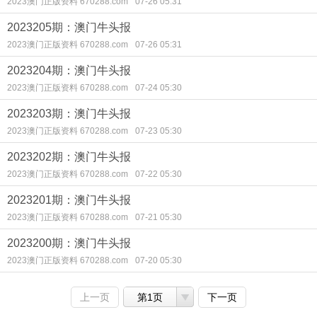
2023澳门正版资料 670288.com
07-26 05:31
2023205期：澳门牛头报
2023澳门正版资料 670288.com
07-26 05:31
2023204期：澳门牛头报
2023澳门正版资料 670288.com
07-24 05:30
2023203期：澳门牛头报
2023澳门正版资料 670288.com
07-23 05:30
2023202期：澳门牛头报
2023澳门正版资料 670288.com
07-22 05:30
2023201期：澳门牛头报
2023澳门正版资料 670288.com
07-21 05:30
2023200期：澳门牛头报
2023澳门正版资料 670288.com
07-20 05:30
上一页
第1页
下一页