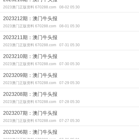
2023澳门正版资料 670288.com
08-02 05:30
2023212期：澳门牛头报
2023澳门正版资料 670288.com
08-01 05:30
2023211期：澳门牛头报
2023澳门正版资料 670288.com
07-31 05:30
2023210期：澳门牛头报
2023澳门正版资料 670288.com
07-30 05:30
2023209期：澳门牛头报
2023澳门正版资料 670288.com
07-29 05:30
2023208期：澳门牛头报
2023澳门正版资料 670288.com
07-28 05:30
2023207期：澳门牛头报
2023澳门正版资料 670288.com
07-27 05:30
2023206期：澳门牛头报