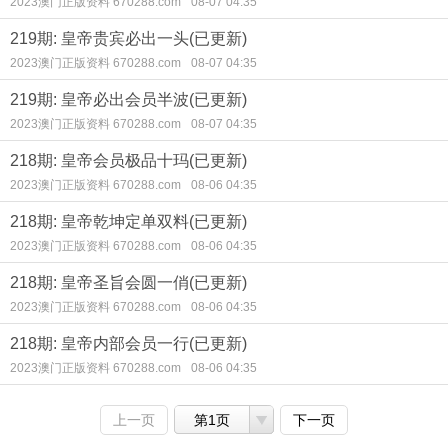
2023澳门正版资料 670288.com
08-07 04:35
219期: 皇帝贵宾必出一头(已更新)
2023澳门正版资料 670288.com
08-07 04:35
219期: 皇帝必出会员半波(已更新)
2023澳门正版资料 670288.com
08-07 04:35
218期: 皇帝会员极品十玛(已更新)
2023澳门正版资料 670288.com
08-06 04:35
218期: 皇帝乾坤定单双料(已更新)
2023澳门正版资料 670288.com
08-06 04:35
218期: 皇帝圣旨会圆一俏(已更新)
2023澳门正版资料 670288.com
08-06 04:35
218期: 皇帝内部会员一行(已更新)
2023澳门正版资料 670288.com
08-06 04:35
上一页
第1页
下一页