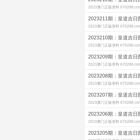
2023澳门正版资料 670288.co
2023211期：皇道吉日
2023澳门正版资料 670288.co
2023210期：皇道吉日
2023澳门正版资料 670288.co
2023209期：皇道吉日
2023澳门正版资料 670288.co
2023208期：皇道吉日
2023澳门正版资料 670288.co
2023207期：皇道吉日
2023澳门正版资料 670288.co
2023206期：皇道吉日
2023澳门正版资料 670288.co
2023205期：皇道吉日