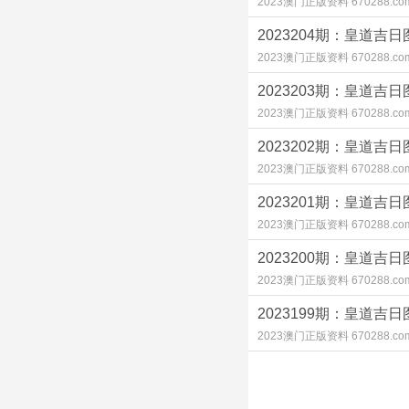
2023澳门正版资料 670288.co
2023204期：皇道吉日
2023澳门正版资料 670288.co
2023203期：皇道吉日
2023澳门正版资料 670288.co
2023202期：皇道吉日
2023澳门正版资料 670288.co
2023201期：皇道吉日
2023澳门正版资料 670288.co
2023200期：皇道吉日
2023澳门正版资料 670288.co
2023199期：皇道吉日
2023澳门正版资料 670288.co