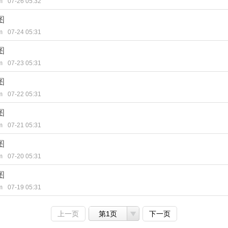
m
07-26 05:32
图
m
07-24 05:31
图
m
07-23 05:31
图
m
07-22 05:31
图
m
07-21 05:31
图
m
07-20 05:31
图
m
07-19 05:31
上一页
第1页
下一页